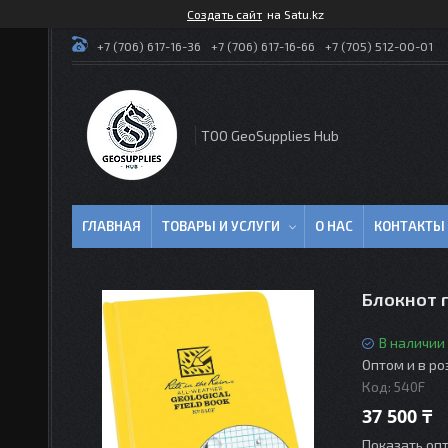
Создать сайт
на Satu.kz
+7 (706) 617-16-36
+7 (706) 617-16-66
+7 (705) 512-00-01
TOO GeoSupplies Hub
ГЛАВНАЯ
ТОВАРЫ И УСЛУГИ
О НАС
КОНТАКТЫ
Блокнот г
В наличии
Оптом и в р
Код:
540F
37 500 ₸
Показать оп