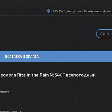
Z10H0X6, Республика Казахстан, г. Астана
ДОСТАВКА И ОПЛАТА
еолога Rite in the Rain №540F всепогодный
озницу
товые цены