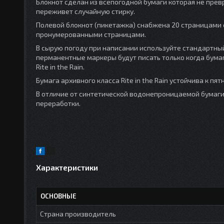
Блокнот сделан из всепогодной бумаги которая не превр
переживет случайную стирку.
Полевой блокнот (пикетажка) снабжена 20 страницами 
пронумерованными страницами.
В сырую погоду при написании используйте стандартны
перманентные маркеры будут писать только когда бумаг
Rite in the Rain.
Бумага архивного класса Rite in the Rain устойчива к пя
В отличие от синтетической водонепроницаемой бумаги, 
переработки.
Характеристики
ОСНОВНЫЕ
Страна производитель