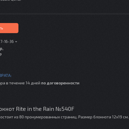
ть
17-16-36
р,
р
ра в течение 14 дней
по договоренности
кнот Rite in the Rain №540F
состоит из 80 пронумерованных страниц. Размер блокнота 12х19 см.