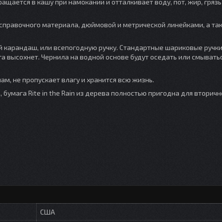
ащается в кашу при намокании и отталкивает воду, пот, жир, грязь
справочного материала, дюймовой и метрической линейками, а та
й карандаш, или всепогодную ручку. Стандартные шариковые ручки
а высохнет. Чернила на водной основе будут оседать или смыватьс
тнам, не пропускает влагу и хранится всю жизнь.
бумага Rite in the Rain из дерева полностью пригодна для вторичн
США