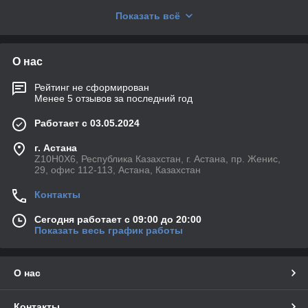
Показать всё
Контакты:
📍 Астана, пр. Женіс, 29
📞 +7 (705) 512 00 01 (Алмас)
О нас
📞 +7 (706) 616 99 73 (Архат)
📞 +7 (706) 617 16 66 (Тимур)
Рейтинг не сформирован
🌐 geoshub.kz
Менее 5 отзывов за последний год
Работает с 03.05.2024
г. Астана
Z10H0X6, Республика Казахстан, г. Астана, пр. Женис,
29, офис 112-113, Астана, Казахстан
Контакты
Сегодня работает с 09:00 до 20:00
Показать весь график работы
О нас
Контакты