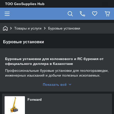
TOO GeoSupplies Hub
Товары и услуги
Буровые установки
Буровые установки
Буровые установки для колонкового и RC бурения от
официального диллера в Казахстане
Профессиональные буровые установки для геологоразведки,
инженерных изысканий и добычи полезных ископаемых.
Оборудование поддерживает бурение с использованием
Показать всё
стандартных диаметров
BQ, NQ, HQ, PQ
и предназначено
для работы в сложных условиях.
Основные характеристики:
Forward
✔
Глубина бурения:
до 1500 м
✔
Диаметры бурения:
BQ (36,5–47,6 мм), NQ (47,6–60,3
мм), HQ (60,3–88,9 мм), PQ (85–122,6 мм)