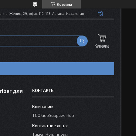
Корзина
, пр. Женис, 29, офис 112-113, Астана, Казахстан
Корзина
riber для
КОНТАКТЫ
TOO GeoSupplies Hub
Тимур Нұрланұлы