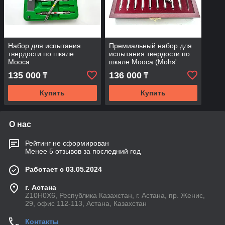
Набор для испытания
Премиальный набор для
твердости по шкале
испытания твердости по
Мооса
шкале Мооса (Mohs'
Hardness Test Kit) в
135 000
136 000
₸
₸
деревянном кейсе
Купить
Купить
О нас
Рейтинг не сформирован
Менее 5 отзывов за последний год
Работает с 03.05.2024
г. Астана
Z10H0X6, Республика Казахстан, г. Астана, пр. Женис,
29, офис 112-113, Астана, Казахстан
Контакты