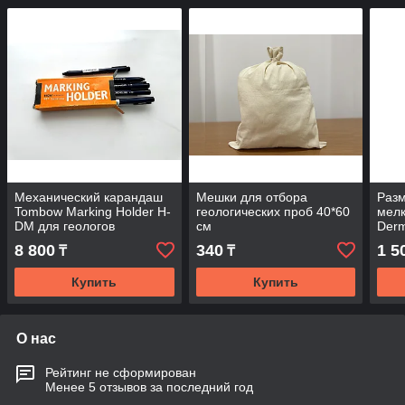
​​​​​​​Механический карандаш
Мешки для отбора
Разм
Tombow Marking Holder H-
геологических проб 40*60
мелк
DM для геологов
см
Derm
геол
8 800
340
1 5
₸
₸
Купить
Купить
О нас
Рейтинг не сформирован
Менее 5 отзывов за последний год