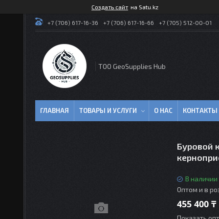
Создать сайт
на Satu.kz
+7 (706) 617-16-36
+7 (706) 617-16-66
+7 (705) 512-00-01
TOO GeoSupplies Hub
ГЛАВНАЯ
ТОВАРЫ И УСЛУГИ
О НАС
КОНТАКТЫ
Буровой 
керноприе
В наличии
Оптом и в р
455 400 ₸
Показать оп