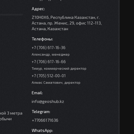
Z10H0X6, Республика Казахстан, г.
Астана, пр. Женис, 29, офис 112-113,
Астана, Казахстан
+7 (706) 617-16-36
Александр, менеджер
+7 (706) 617-16-66
Тимур, коммерческий директор
+7 (705) 512-00-01
Алмас Саматович, директор
info@geoshub.kz
ной 3 метра
добычи
+77066171636