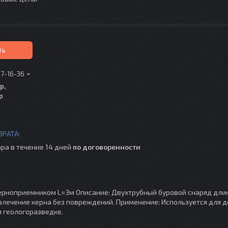
ть
17-16-36
р,
р
ра в течение 14 дней
по договоренности
ерноприемником L=3м Описание: Двухтрубный буровой снаряд дли
влечение керна без повреждений. Применение: Используется для 
 геологоразведке.