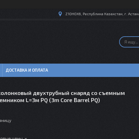
Z10H0X6, Республика Казахстан, г. Астана
ДОСТАВКА И ОПЛАТА
колонковый двухтрубный снаряд со съемным
мником L=3м PQ (3m Core Barrel PQ)
озницу
товые цены