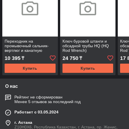
Переходник на
Ключ буровой штанги и
Ключ
промывочный сальник-
обсадной трубы HQ (HQ
обса
вертлюг и канатную
Rod Wrench)
Rod 
буровую штангу HQ/JS25K
10 395
24 750
17 
₸
₸
(Adaptor HQ/JS25K)
Купить
Купить
О нас
Рейтинг не сформирован
Менее 5 отзывов за последний год
Работает с 03.05.2024
г. Астана
Z10H0X6, Республика Казахстан, г. Астана, пр. Женис,