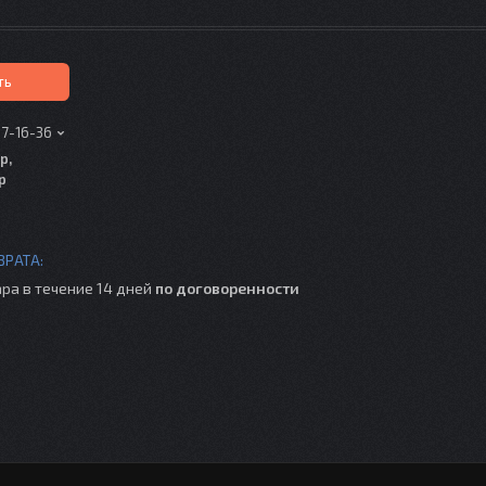
ть
17-16-36
р,
р
ра в течение 14 дней
по договоренности