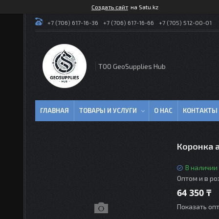
Создать сайт
на Satu.kz
+7 (706) 617-16-36
+7 (706) 617-16-66
+7 (705) 512-00-01
TOO GeoSupplies Hub
ГЛАВНАЯ
ТОВАРЫ И УСЛУГИ
О НАС
КОНТАКТЫ
Коронка а
В наличии
Оптом и в р
64 350 ₸
Показать оп