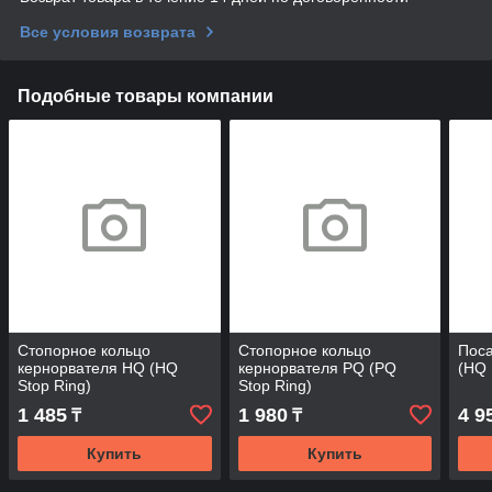
Все условия возврата
Подобные товары компании
Стопорное кольцо
Стопорное кольцо
Пос
кернорвателя HQ (HQ
кернорвателя PQ (PQ
(HQ 
Stop Ring)
Stop Ring)
1 485
1 980
4 9
₸
₸
Купить
Купить