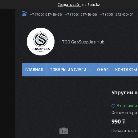
Создать сайт
на Satu.kz
+7 (706) 617-16-36
+7 (706) 617-16-66
+7 (705) 512-00-01
TOO GeoSupplies Hub
ГЛАВНАЯ
ТОВАРЫ И УСЛУГИ
О НАС
КОНТАКТЫ
Упругий шт
В наличии
Оптом и в р
990 ₸
Показать оп