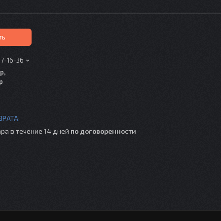
ть
17-16-36
р,
р
ра в течение 14 дней
по договоренности