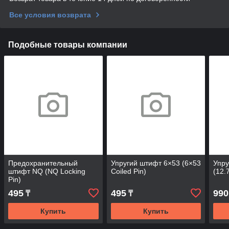
Все условия возврата
Подобные товары компании
Предохранительный
Упругий штифт 6×53 (6×53
Упру
штифт NQ (NQ Locking
Coiled Pin)
(12.
Pin)
495
495
990
₸
₸
Купить
Купить