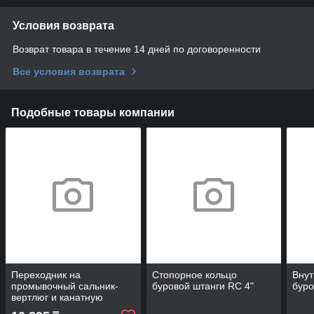
Условия возврата
Возврат товара в течение 14 дней по договоренности
Все условия возврата
Подобные товары компании
Переходник на
Стопорное кольцо
Внут
промывочный сальник-
буровой штанги RC 4"
буро
вертлюг и канатную
буровую штангу HQ/JS25K