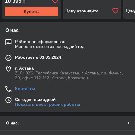
10 395
₸
(Adaptor HQ/JS25K)
Цену уточняйте
Цен
Купить
О нас
Рейтинг не сформирован
Менее 5 отзывов за последний год
Работает с 03.05.2024
г. Астана
Z10H0X6, Республика Казахстан, г. Астана, пр. Женис,
29, офис 112-113, Астана, Казахстан
Контакты
Сегодня выходной
Показать весь график работы
О нас